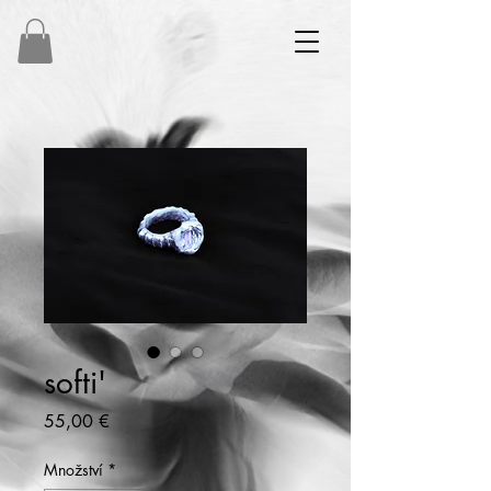
softi'
Cena
55,00 €
Množství
*